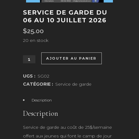
SERVICE DE GARDE DU
06 AU 10 JUILLET 2026
$
25.00
20 en stock
AJOUTER AU PANIER
quantité
de
UGS :
SG02
Service
CATÉGORIE :
Service de garde
de
Description
garde
Description
du
Service de garde au coût de 25$/semaine
06
offert aux jeunes qui font le camp de jour