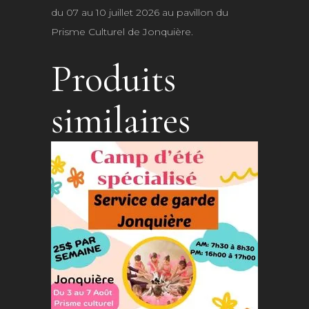
au
du 07 au 10 juillet 2026 au pavillon du
10
Prisme Culturel de Jonquière.
juillet
Produits
2026
similaires