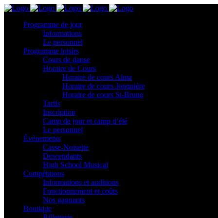
Programme de jour
Informations
Le personnel
Programme loisirs
Cours de danse
Horaire de Cours
Horaire de cours Alma
Horaire de cours Jonquière
Horaire de cours St-Bruno
Tarifs
Inscription
Camp de jour et camp d’été
Le personnel
Évènements
Casse-Noisette
Descendants
High School Musical
Compétitions
Informations et auditions
Fonctionnement et coûts
Nos gagnants
Boutique
Billetterie