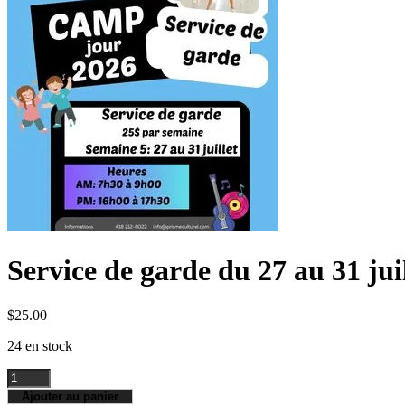
Service de garde du 27 au 31 jui
$
25.00
24 en stock
quantité
de
Ajouter au panier