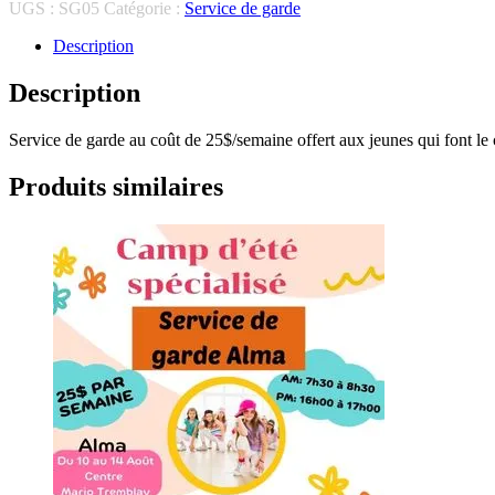
Service
UGS :
SG05
Catégorie :
Service de garde
de
garde
Description
du
27
Description
au
31
Service de garde au coût de 25$/semaine offert aux jeunes qui font le
juillet
2026
Produits similaires