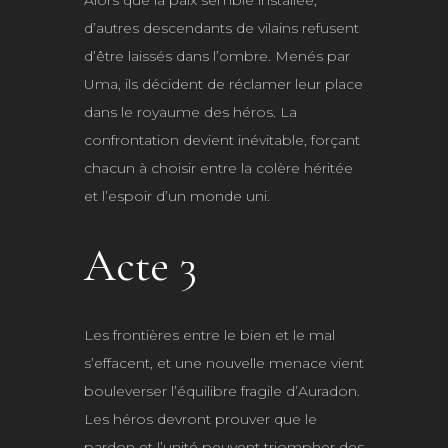
Alors que la paix semble installée,
d’autres descendants de vilains refusent
d’être laissés dans l’ombre. Menés par
Uma, ils décident de réclamer leur place
dans le royaume des héros. La
confrontation devient inévitable, forçant
chacun à choisir entre la colère héritée
et l’espoir d’un monde uni.
Acte 3
Les frontières entre le bien et le mal
s’effacent, et une nouvelle menace vient
bouleverser l’équilibre fragile d’Auradon.
Les héros devront prouver que le
pardon et l’unité peuvent triompher des