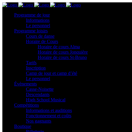
Programme de jour
Informations
Le personnel
Programme loisirs
Cours de danse
Horaire de Cours
Horaire de cours Alma
Horaire de cours Jonquière
Horaire de cours St-Bruno
Tarifs
Inscription
Camp de jour et camp d’été
Le personnel
Évènements
Casse-Noisette
Descendants
High School Musical
Compétitions
Informations et auditions
Fonctionnement et coûts
Nos gagnants
Boutique
Billetterie