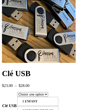
Clé USB
Plage
$
23.00
–
$
28.00
de
prix :
$23.00
1 ENFANT
à
Clé USB
$28.00