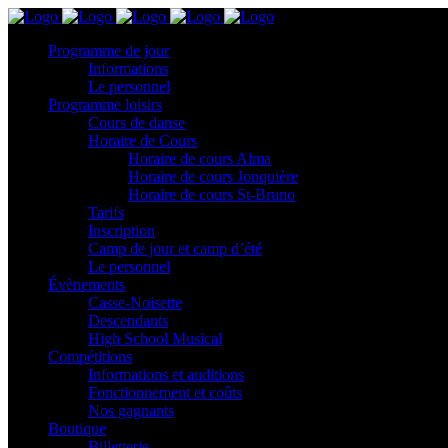
Programme de jour
Informations
Le personnel
Programme loisirs
Cours de danse
Horaire de Cours
Horaire de cours Alma
Horaire de cours Jonquière
Horaire de cours St-Bruno
Tarifs
Inscription
Camp de jour et camp d’été
Le personnel
Évènements
Casse-Noisette
Descendants
High School Musical
Compétitions
Informations et auditions
Fonctionnement et coûts
Nos gagnants
Boutique
Billetterie