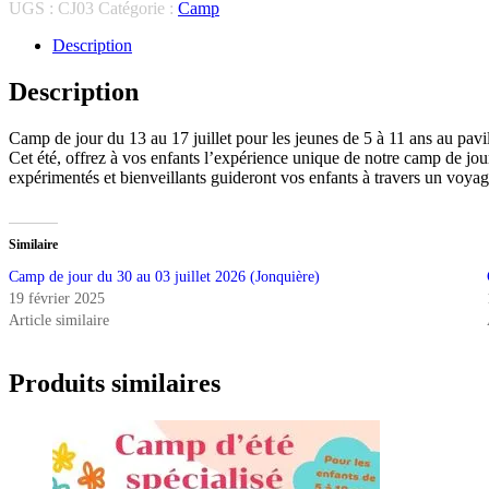
Camp
UGS :
CJ03
Catégorie :
Camp
de
jour
Description
du
13
Description
au
17
Camp de jour du 13 au 17 juillet pour les jeunes de 5 à 11 ans au pavi
juillet
Cet été, offrez à vos enfants l’expérience unique de notre camp de jou
2026
expérimentés et bienveillants guideront vos enfants à travers un voyage 
(Jonquière)
Similaire
Camp de jour du 30 au 03 juillet 2026 (Jonquière)
19 février 2025
Article similaire
Produits similaires