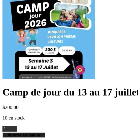
Boutique
Camp de jour du 13 au 17 juille
$
200.00
10 en stock
quantité
de
Ajouter au panier