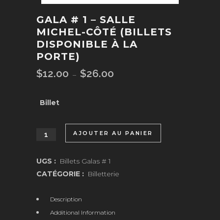
GALA # 1 – SALLE
MICHEL-CÔTÉ (BILLETS
DISPONIBLE À LA
PORTE)
$
12.00
$
26.00
Plage
–
de
prix :
Billet
$12.00
à
AJOUTER AU PANIER
quantité
$26.00
de
UGS :
Billets Galas # 1
Gala
CATÉGORIE :
Billetterie
#
Description
1
Additional Information