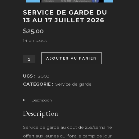
SERVICE DE GARDE DU
13 AU 17 JUILLET 2026
$
25.00
14 en stock
AJOUTER AU PANIER
quantité
de
UGS :
SG03
Service
CATÉGORIE :
Service de garde
de
Description
garde
Description
du
Service de garde au coût de 25$/semaine
13
offert aux jeunes qui font le camp de jour