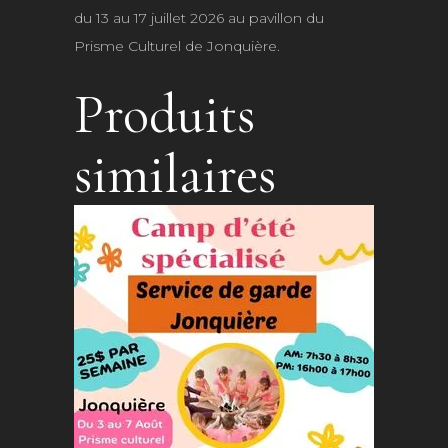
au
du 13 au 17 juillet 2026 au pavillon du
17
Prisme Culturel de Jonquière.
juillet
Produits
2026
similaires